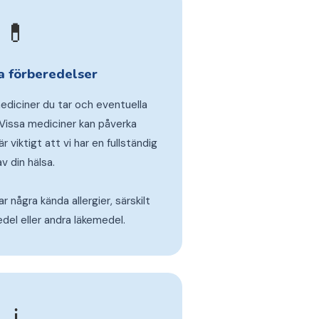
💊
a förberedelser
ediciner du tar och eventuella
 Vissa mediciner kan påverka
 viktigt att vi har en fullständig
av din hälsa.
 några kända allergier, särskilt
el eller andra läkemedel.
ℹ️