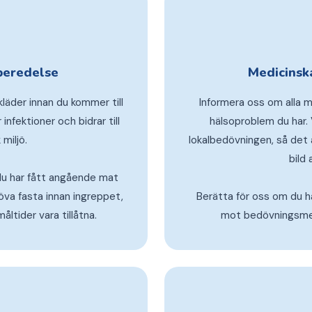
beredelse
Medicinsk
läder innan du kommer till
Informera oss om alla m
 infektioner och bidrar till
hälsoproblem du har.
 miljö.
lokalbedövningen, så det är
bild 
 du har fått angående mat
höva fasta innan ingreppet,
Berätta för oss om du har
åltider vara tillåtna.
mot bedövningsmed