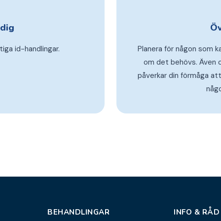
dig
Öv
ltiga id-handlingar.
Planera för någon som k
om det behövs. Även o
påverkar din förmåga att
någo
BEHANDLINGAR
INFO & RÅD