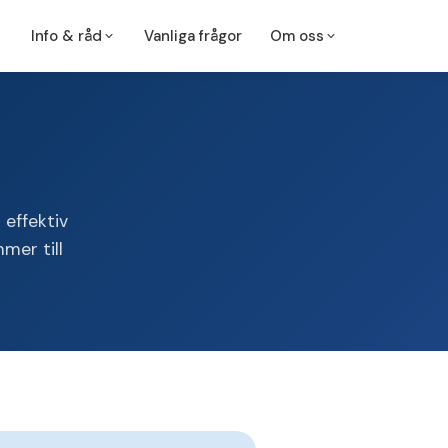
Info & råd
Vanliga frågor
Om oss
Om oss
Kontakta oss
g
Operation
Aterom
Bli patient
Hjärtcentrum
Halland
Lokalbedövning
Navelbråck
Nagelproblem
 effektiv
Hudförändringar
mer till
Ärrplastik
Pilonidalsinus
Fettknölar