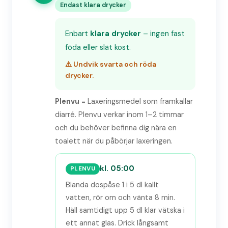
Endast klara drycker
Enbart
klara drycker
– ingen fast
föda eller slät kost.
⚠️ Undvik svarta och röda
drycker.
Plenvu
= Laxeringsmedel som framkallar
diarré. Plenvu verkar inom 1–2 timmar
och du behöver befinna dig nära en
toalett när du påbörjar laxeringen.
kl. 05:00
PLENVU
Blanda dospåse 1 i 5 dl kallt
vatten, rör om och vänta 8 min.
Häll samtidigt upp 5 dl klar vätska i
ett annat glas. Drick långsamt