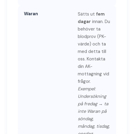
Waran
Sätts ut
fem
dagar
innan. Du
behöver ta
blodprov (PK-
värde) och ta
med detta till
oss. Kontakta
din AK-
mottagning vid
frågor.
Exempel:
Undersökning
på fredag → ta
inte Waran på
söndag,
måndag, tisdag,
onsdag,