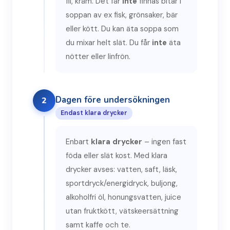
fil, kräm. Det får
inte
finnas bitar i
soppan av ex fisk, grönsaker, bär
eller kött. Du kan äta soppa som
du mixar helt slät. Du får
inte
äta
nötter eller linfrön.
Dagen före undersökningen
2
Endast klara drycker
Enbart
klara drycker
– ingen fast
föda eller slät kost. Med klara
drycker avses: vatten, saft, läsk,
sportdryck/energidryck, buljong,
alkoholfri öl, honungsvatten, juice
utan fruktkött, vätskeersättning
samt kaffe och te.