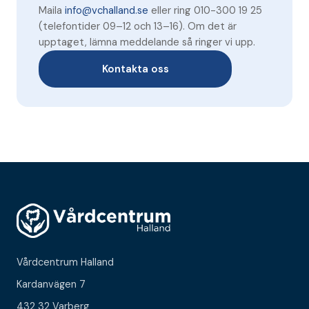
Maila
info@vchalland.se
eller ring 010-300 19 25
(telefontider 09–12 och 13–16). Om det är
upptaget, lämna meddelande så ringer vi upp.
Kontakta oss
Vårdcentrum Halland
Kardanvägen 7
432 32 Varberg