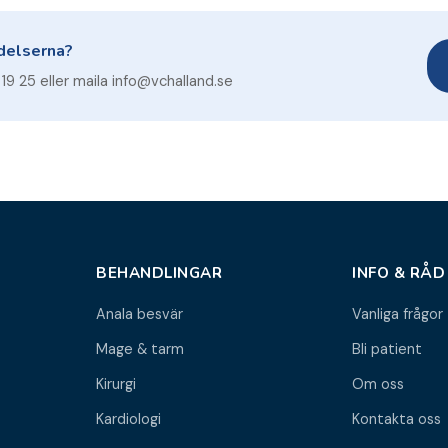
delserna?
9 25 eller maila info@vchalland.se
BEHANDLINGAR
INFO & RÅD
Anala besvär
Vanliga frågor
Mage & tarm
Bli patient
Kirurgi
Om oss
Kardiologi
Kontakta oss