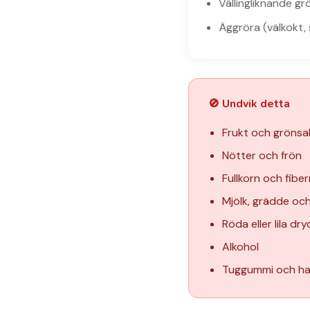
Vällingliknande gr
Äggröra (välkokt, 
🚫 Undvik detta
Frukt och grönsak
Nötter och frön
Fullkorn och fiber
Mjölk, grädde oc
Röda eller lila dr
Alkohol
Tuggummi och hal