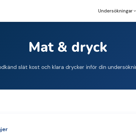
Undersökningar
Mat & dryck
Hemorrojder
Proktoskopi
Gastroskopi
Analflikar
Gastroskopi
Koloskopi Fm
Analfissur
Koloskopi
Koloskopi Em
dkänd slät kost och klara drycker inför din undersökni
Rektoskopi
Proktoskopi
Rektoskopi
Mat & dryck
njer