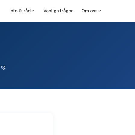
Info & råd
Vanliga frågor
Om oss
Om oss
Kontakta oss
Operation
Aterom
Bli patient
Hjärtcentrum
Halland
Lokalbedövning
Navelbråck
Nagelproblem
ng.
Hudförändringar
Ärrplastik
Pilonidalsinus
Fettknölar