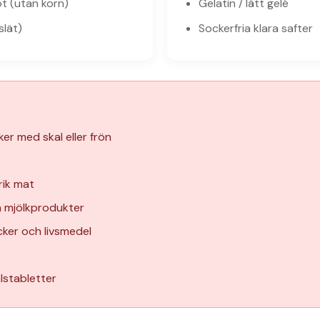
öt (utan korn)
Gelatin / lätt gelé
slät)
Sockerfria klara safter
er med skal eller frön
rik mat
h mjölkprodukter
ycker och livsmedel
stabletter