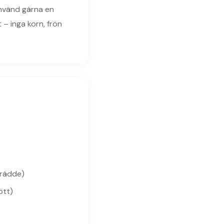
Använd gärna en
t – inga korn, frön
grädde)
ött)