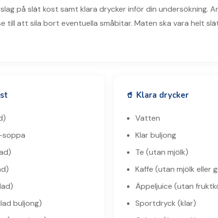
slag på slät kost samt klara drycker inför din undersökning. 
se till att sila bort eventuella småbitar. Maten ska vara helt slä
st
🥤 Klara drycker
d)
Vatten
h-soppa
Klar buljong
lad)
Te (utan mjölk)
ad)
Kaffe (utan mjölk eller 
lad)
Äppeljuice (utan fruktk
lad buljong)
Sportdryck (klar)